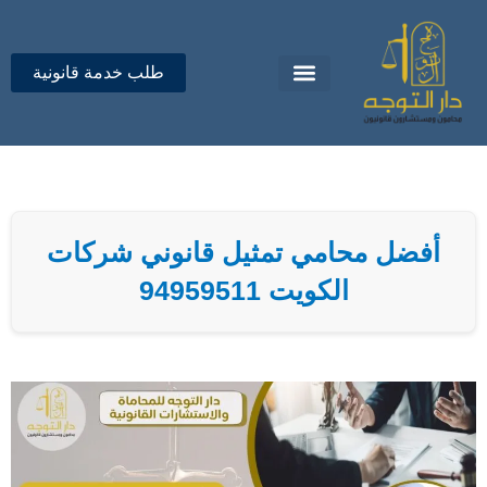
خطي
لى
لمحتوى
طلب خدمة قانونية
تواصل معنا
دار التوجه للمحاماة
أفضل محامي تمثيل قانوني شركات
الكويت 94959511