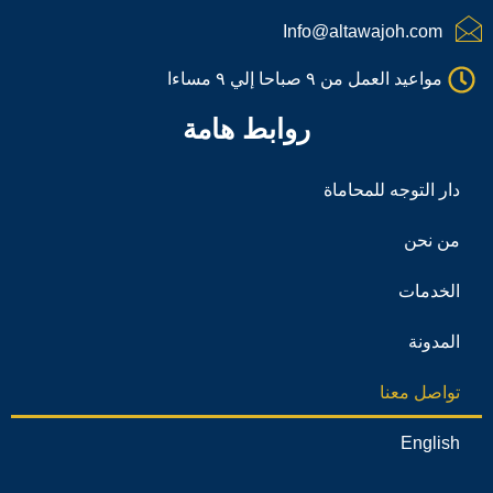
c
a
Info@altawajoh.com
l
l
مواعيد العمل من ٩ صباحا إلي ٩ مساءا
1
روابط هامة
دار التوجه للمحاماة
من نحن
الخدمات
المدونة
تواصل معنا
English