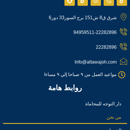
n
i
n
c
i
a
k
s
o
k
p
t
t
n
t
شرق ق8 ش151 برج السور33 دور6
c
o
a
-
o
h
k
g
p
k
a
r
h
94959511-22282896
t
a
o
m
n
e
22282896
-
c
a
Info@altawajoh.com
l
l
مواعيد العمل من ٩ صباحا إلي ٩ مساءا
1
روابط هامة
دار التوجه للمحاماة
من نحن