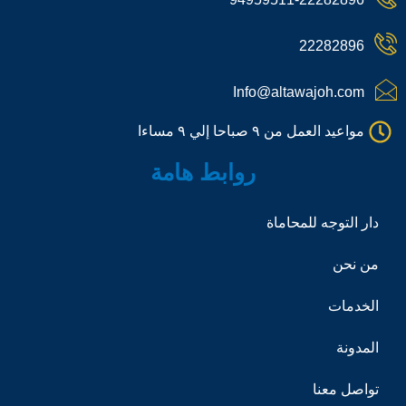
t
a
o
m
n
e
22282896
-
c
a
Info@altawajoh.com
l
l
مواعيد العمل من ٩ صباحا إلي ٩ مساءا
1
روابط هامة
دار التوجه للمحاماة
من نحن
الخدمات
المدونة
تواصل معنا