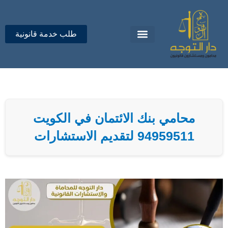
خطي
لى
لمحتوى
طلب خدمة قانونية
تواصل معنا
دار التوجه للمحاماة
محامي بنك الائتمان في الكويت
94959511 لتقديم الاستشارات