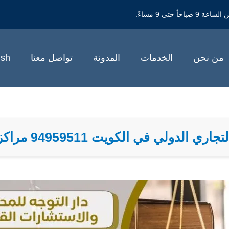
حتى 9 مساءً.
من نحن
الخدمات
المدونة
تواصل معنا
ish
ي الدولي في الكويت 94959511 مراكز التحكيم