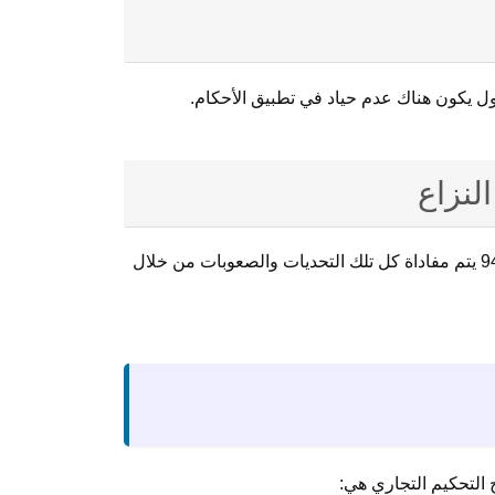
دول يكون هناك عدم حياد في تطبيق الأحكام.
لنزاع
حيث يكون هناك إحتمالية وجود حياد بين أحد الطرفين أثناء تحديد الأحكام والعقوبات ونحن في دار التوجه للمحاماة 94959511 يتم مفاداة كل تلك التحديات والصعوبات من خلال
ح التحكيم التجاري هي: