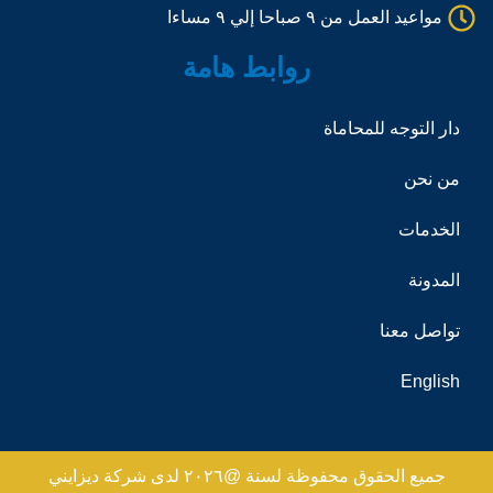
l
مواعيد العمل من ٩ صباحا إلي ٩ مساءا
1
روابط هامة
دار التوجه للمحاماة
من نحن
الخدمات
المدونة
تواصل معنا
English
جميع الحقوق محفوظة لسنة @٢٠٢٦ لدى شركة ديزايني