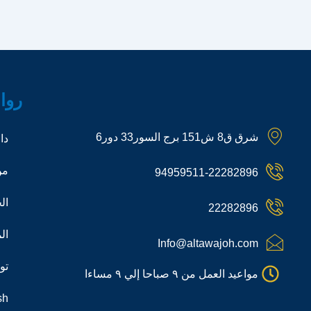
روا
شرق ق8 ش151 برج السور33 دور6
دا
من
94959511-22282896
ال
22282896
ال
Info@altawajoh.com
تو
مواعيد العمل من ٩ صباحا إلي ٩ مساءا
sh