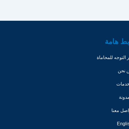
بط هامة
ر التوجه للمحاماة
 نحن
خدمات
مدونة
اصل معنا
Engli