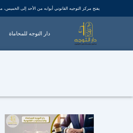
خطي
يفتح مركز التوجيه القانوني أبوابه من الأحد إلى الخميس، من الساعة 9 صباحاً 
لى
لمحتوى
دار التوجه للمحاماة