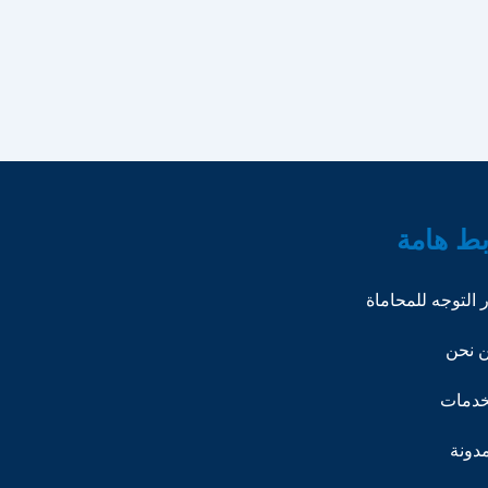
بط هامة
ر التوجه للمحاماة
 نحن
خدمات
مدونة