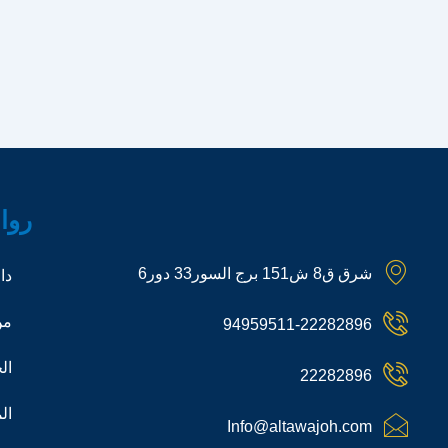
روا
شرق ق8 ش151 برج السور33 دور6
دا
من
94959511-22282896
ال
22282896
ال
Info@altawajoh.com