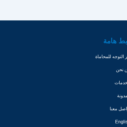
بط هامة
ر التوجه للمحاماة
 نحن
خدمات
مدونة
اصل معنا
Engli