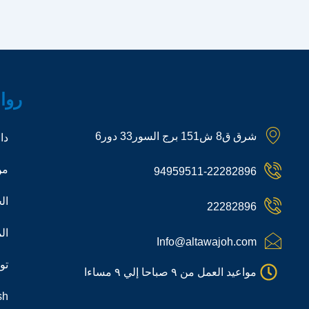
روا
شرق ق8 ش151 برج السور33 دور6
دا
من
94959511-22282896
ال
22282896
ال
Info@altawajoh.com
تو
مواعيد العمل من ٩ صباحا إلي ٩ مساءا
sh