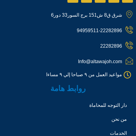
a
k
s
o
k
p
t
t
n
t
شرق ق8 ش151 برج السور33 دور6
c
o
a
-
o
h
k
g
p
k
a
r
h
94959511-22282896
t
a
o
m
n
e
22282896
-
c
a
Info@altawajoh.com
l
l
مواعيد العمل من ٩ صباحا إلي ٩ مساءا
1
روابط هامة
دار التوجه للمحاماة
من نحن
الخدمات