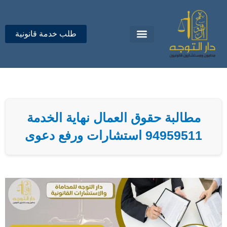
خطي
لى
لمحتوى
طلب خدمة قانونية
تواصل معنا
دار التوجه للمحاماة
مطالبة حقوق العمال نهاية الخدمة
94959511 استشارات ورفع دعوى