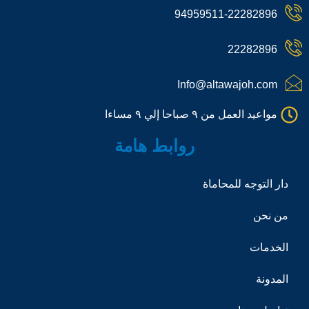
a
r
h
94959511-22282896
t
a
o
m
n
e
22282896
-
c
a
Info@altawajoh.com
l
l
مواعيد العمل من ٩ صباحا إلي ٩ مساءا
1
روابط هامة
دار التوجه للمحاماة
من نحن
الخدمات
المدونة