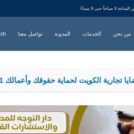
حتى 9 مساءً.
من نحن
الخدمات
المدونة
تواصل معنا
ish
 تجارية الكويت لحماية حقوقك وأعمالك 94959511