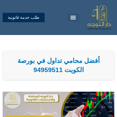
خطي
لى
لمحتوى
طلب خدمة قانونية
تواصل معنا
دار التوجه للمحاماة
أفضل محامي تداول في بورصة
الكويت 94959511