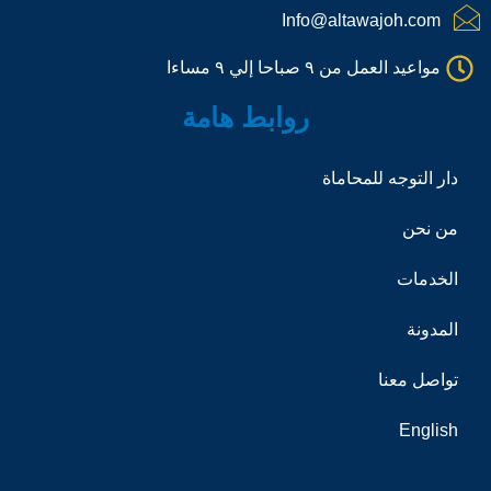
a
Info@altawajoh.com
l
l
مواعيد العمل من ٩ صباحا إلي ٩ مساءا
1
روابط هامة
دار التوجه للمحاماة
من نحن
الخدمات
المدونة
تواصل معنا
English