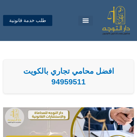
خطي
لى
لمحتوى
طلب خدمة قانونية
تواصل معنا
دار التوجه للمحاماة
افضل محامي تجاري بالكويت
94959511