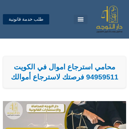
خطي
لى
لمحتوى
طلب خدمة قانونية
تواصل معنا
دار التوجه للمحاماة
محامي استرجاع اموال في الكويت
94959511 فرصتك لاسترجاع أموالك