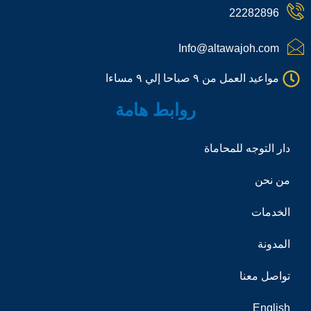
e
22282896
-
c
a
Info@altawajoh.com
l
l
مواعيد العمل من ٩ صباحا إلي ٩ مساءا
1
روابط هامة
دار التوجه للمحاماة
من نحن
الخدمات
المدونة
تواصل معنا
English