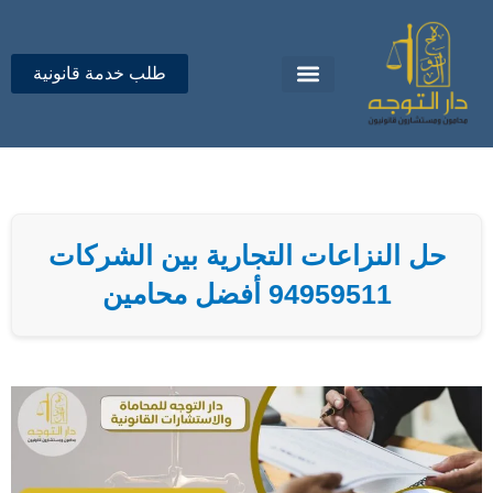
خطي
لى
لمحتوى
طلب خدمة قانونية
تواصل معنا
دار التوجه للمحاماة
حل النزاعات التجارية بين الشركات
94959511 أفضل محامين