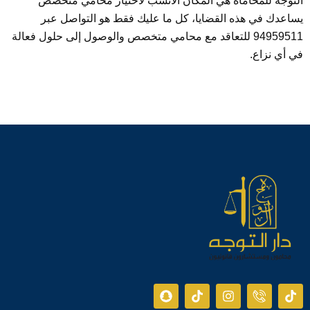
التوجه للمحاماة هي المكان الأنسب لاختيار محامي متخصص
يساعدك في هذه القضايا، كل ما عليك فقط هو التواصل عبر
94959511 للتعاقد مع محامي متخصص والوصول إلى حلول فعالة
في أي نزاع.
S
T
I
I
T
n
i
n
c
i