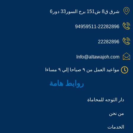
a
k
s
o
k
p
t
t
n
t
شرق ق8 ش151 برج السور33 دور6
c
o
a
-
o
h
k
g
p
k
a
r
h
94959511-22282896
t
a
o
m
n
e
22282896
-
c
a
Info@altawajoh.com
l
l
مواعيد العمل من ٩ صباحا إلي ٩ مساءا
1
روابط هامة
دار التوجه للمحاماة
من نحن
الخدمات