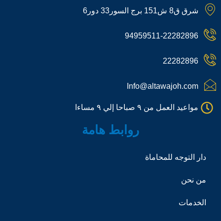
p
t
t
n
t
شرق ق8 ش151 برج السور33 دور6
c
o
a
-
o
h
k
g
p
k
a
r
h
94959511-22282896
t
a
o
m
n
e
22282896
-
c
a
Info@altawajoh.com
l
l
مواعيد العمل من ٩ صباحا إلي ٩ مساءا
1
روابط هامة
دار التوجه للمحاماة
من نحن
الخدمات