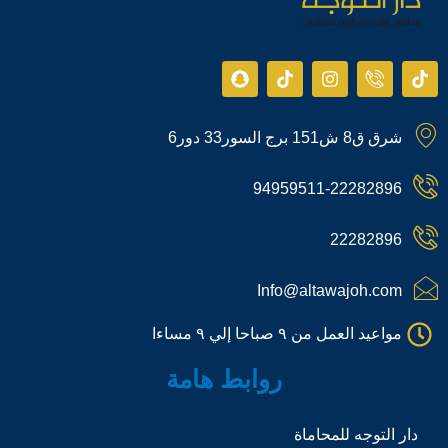
S
T
I
I
T
n
i
n
c
i
a
k
s
o
k
p
t
t
n
t
شرق ق8 ش151 برج السور33 دور6
c
o
a
-
o
h
k
g
p
k
a
r
h
94959511-22282896
t
a
o
m
n
e
22282896
-
c
a
Info@altawajoh.com
l
l
مواعيد العمل من ٩ صباحا إلي ٩ مساءا
1
روابط هامة
دار التوجه للمحاماة