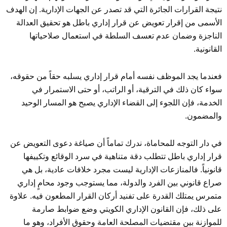
نتيجة القرارات الجائرة التي قد تصدر عن الجهات الإدارية. إن الهدف
الأسمى من إقرار تعويض عن قرار إداري باطل هو تحقيق العدالة
الناجزة وضمان عدم تعسف السلطة في استعمال صلاحياتها
القانونية.
فعندما يجد الموظف نفسه أمام قرار إداري يسلبه حقاً من حقوقه،
سواء كان ذلك في الترقية، أو الراتب، أو حتى الاستمرار في
الخدمة، فإن اللجوء إلى القضاء الإداري يصبح هو المسار الوحيد
والمضمون.
في دار التوجه للمحاماة، ندرك تماماً أن صياغة دعوى التعويض عن
قرار إداري باطل تتطلب دقة متناهية في سرد الوقائع وتكييفها
قانونياً. فالمنازعات الإدارية ليست مجرد خلافات عادية، بل هي
صراع قانوني بين الفرد والدولة، مما يستوجب وجود محامٍ إداري
متمرس يمتلك القدرة على تفنيد أركان القرار المطعون فيه. علاوة
على ذلك، فإن القانون الإداري الكويتي وضع ضوابط صارمة
للموازنة بين مقتضيات المصلحة العامة وحقوق الأفراد، وهو ما