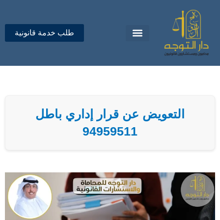
خطي
لى
لمحتوى
طلب خدمة قانونية
تواصل معنا
دار التوجه للمحاماة
التعويض عن قرار إداري باطل
94959511