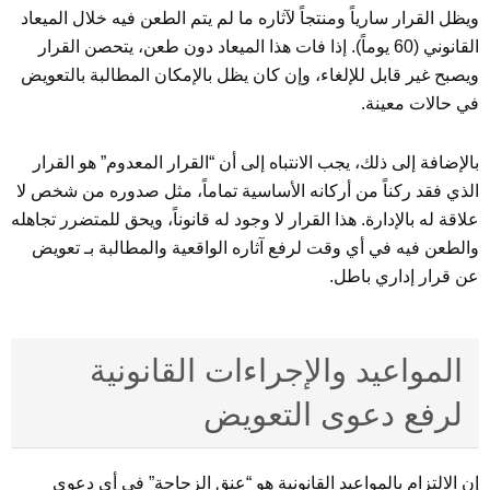
ويظل القرار سارياً ومنتجاً لآثاره ما لم يتم الطعن فيه خلال الميعاد
القانوني (60 يوماً). إذا فات هذا الميعاد دون طعن، يتحصن القرار
ويصبح غير قابل للإلغاء، وإن كان يظل بالإمكان المطالبة بالتعويض
في حالات معينة.
بالإضافة إلى ذلك، يجب الانتباه إلى أن “القرار المعدوم” هو القرار
الذي فقد ركناً من أركانه الأساسية تماماً، مثل صدوره من شخص لا
علاقة له بالإدارة. هذا القرار لا وجود له قانوناً، ويحق للمتضرر تجاهله
والطعن فيه في أي وقت لرفع آثاره الواقعية والمطالبة بـ تعويض
عن قرار إداري باطل.
المواعيد والإجراءات القانونية
لرفع دعوى التعويض
إن الالتزام بالمواعيد القانونية هو “عنق الزجاجة” في أي دعوى