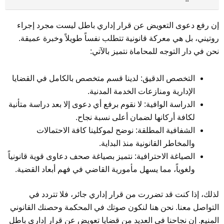
إن رفع دعوى التعويض عن قرار إداري باطل ليست مجرد إجراء
روتيني، بل هي معركة قانونية تتطلب نفساً طويلاً وخبرة عميقة.
نحن في دار التوجه للمحاماة نتميز بالآتي:
التخصص الدقيق: لدينا قسم متخصص بالكامل في القضايا
الإدارية ومنازعات الخدمة المدنية.
الدراسة الوافية: لا نقوم برفع أي دعوى إلا بعد دراسة متأنية
لكافة أركانها لضمان أعلى نسبة نجاح.
الشفافية المطلقة: نوضح لموكلينا كافة الاحتمالات
والمخاطر القانونية منذ البداية.
الصياغة الاحترافية: نتميز بصياغة صحف دعاوى قوية قانونياً
ولغوياً، مما يسهل مأمورية القاضي في فهم أبعاد القضية.
لذلك، إذا كنت قد تضررت من قرار إداري جائر، فلا تتردد في
التواصل معنا. نحن هنا لنكون صوتك في المحكمة وحصنك القانوني
المنيع. إن نجاحنا في العديد من قضايا تعويض عن قرار إداري باطل