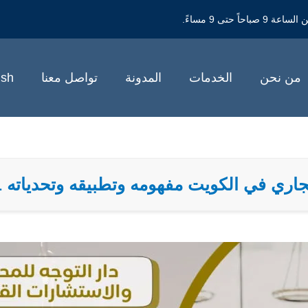
حتى 9 مساءً.
من نحن
الخدمات
المدونة
تواصل معنا
ish
اري في الكويت مفهومه وتطبيقه وتحدياته 94959511