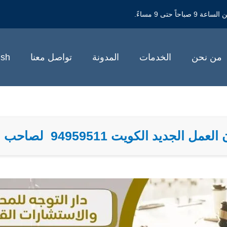
حتى 9 مساءً.
من نحن
الخدمات
المدونة
تواصل معنا
ish
يد الكويت 94959511 لصاحب العمل والعامل