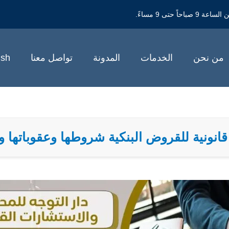
حتى 9 مساءً.
من نحن
الخدمات
المدونة
تواصل معنا
ish
نونية للقروض البنكية شروطها وعقوباتها و