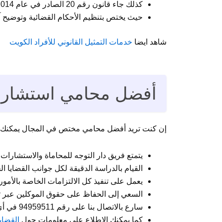
كذلك جاء قانون رقم 20 الصادر في عام 2014 الذي يتعلق بشتى أشكال القضايا المختلفة.
حيث يختص بتنظيم الأحكام القضائية وتوضيح آلي
شاهد ايضا
خدمات التمثيل القانوني للأفراد الكويت
أفضل محامي استشارات 
إن كنت تريد أفضل محامي مختص في المجال يمكنك الاست
يتمتع فريق دار التوجه للمحاماة والاستشارات ال
القيام بالدراسة الدقيقة لكل جوانب القضايا ا
يعمل على تنفيذ كل الالتزامات الخاصة بالأمو
السعي إلى الحفاظ على حقوق الموكلين عبر تط
سارع بالاتصال بنا على رقم 94959511 في أي وقت أو قم بزيارة موقعنا من لطلب الخدمة.
كما يمكنك الاطلاع على معلومات حول
القضاي