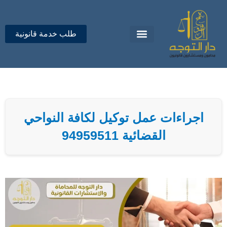
خطي
لى
لمحتوى
طلب خدمة قانونية
تواصل معنا
دار التوجه للمحاماة
اجراءات عمل توكيل لكافة النواحي
القضائية 94959511