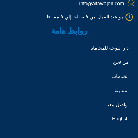
a
Info@altawajoh.com
l
l
مواعيد العمل من ٩ صباحا إلي ٩ مساءا
1
روابط هامة
دار التوجه للمحاماة
من نحن
الخدمات
المدونة
تواصل معنا
English