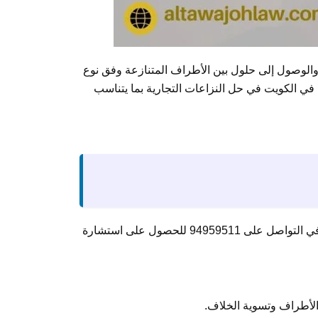
 والوصول إلى حلول بين الأطراف المتنازعة وفق نوع
ي الكويت في حل النزاعات التجارية بما يتناسب
يعد التحكيم التجاري من أهم الوسائل والطرق البديلة في حل النزاعات بين الموكلين والشركاء بعضهم وبعض، لذلك لا تتردد في التواصل على 94959511 للحصول على استشارة
الأطراف وتسوية الخلاف.