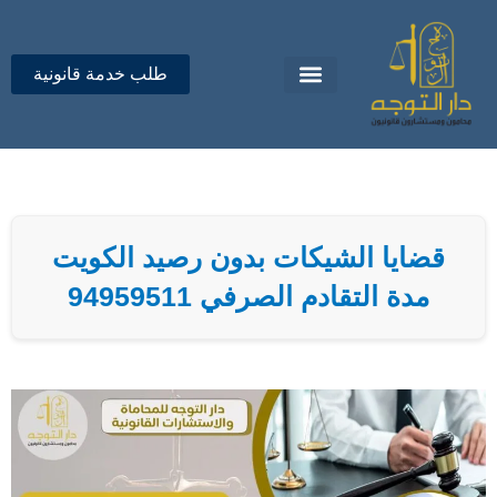
خطي
لى
لمحتوى
طلب خدمة قانونية
تواصل معنا
دار التوجه للمحاماة
قضايا الشيكات بدون رصيد الكويت
مدة التقادم الصرفي 94959511