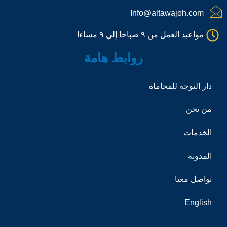
c
a
Info@altawajoh.com
l
l
مواعيد العمل من ٩ صباحا إلي ٩ مساءا
1
روابط هامة
دار التوجه للمحاماة
من نحن
الخدمات
المدونة
تواصل معنا
English